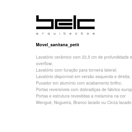
Movel_sanitana_petit
Lavatório cerâmico com 22,5 cm de profundidade 
overflow;
Lavatório com furação para torneira lateral;
Lavatório disponível em versão esquerda e direita;
Puxador em alumínio com acabamento brilho;
Portas reversíveis com dobradiças de fabrico euro
Portas e estrutura revestidas a melamina na cor
Wengué, Nogueira, Branco lacado ou Cinza lacado